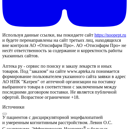
Используя данные ссылки, вы покидаете сайт
https://noopept.ru
и будете перенаправлены на сайт третьих лиц, находящихся
вне контроля АО «Отисифарм Про». АО «Отисифарм Про» не
несёт ответственность за содержание и корректность работы
указанных сайтов.
Аптека ру - сервис по поиску и заказу лекарств и иных
товаров. Под "заказом" на сайте www.apteka.ru понимается
формирование пользователем указанного сайта заявки в адрес
АО НПК "Катрен" от аптечной организации на поставку
выбранного товара в соответствии с заключенным между
последними договором поставки. Не является публичной
офертой. Возрастное ограничение +18.
Источники
У пациентов с дисциркуляторной энцефалопатией
и умеренным когнитивным расстройством. Левин О.С.
®
С соавторами. Эффективность Ноопепта
у больных