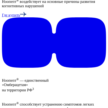
®
Ноопепт
воздействует на основные причины развития
когнитивных нарушений
Где купить
®
Ноопепт
— единственный
«Омберацетам»
3
на территории РФ
®
Ноопепт
способствует устранению симптомов легких