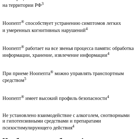
3
на территории РФ
®
Ноопепт
способствует устранению симптомов легких
4
и умеренных когнитивных нарушений
®
Ноопепт
работает на все звенья процесса памяти: обработка
4
информации, хранение, извлечение информации
®
При приеме Ноопепта
можно управлять транспортным
5
средством
®
4
Ноопепт
имеет высокий профиль безопасности
Не установлено взаимодействие с алкоголем, снотворными
и гипотензивными средствами и препаратами
4
психостимулирующего действия