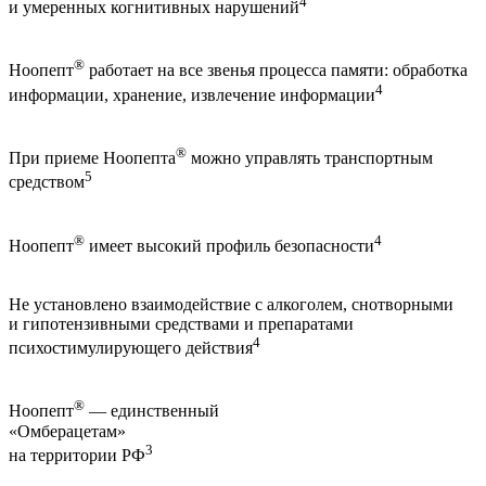
4
и умеренных когнитивных нарушений
®
Ноопепт
работает на все звенья процесса памяти: обработка
4
информации, хранение, извлечение информации
®
При приеме Ноопепта
можно управлять транспортным
5
средством
®
4
Ноопепт
имеет высокий профиль безопасности
Не установлено взаимодействие с алкоголем, снотворными
и гипотензивными средствами и препаратами
4
психостимулирующего действия
®
Ноопепт
— единственный
«Омберацетам»
3
на территории РФ