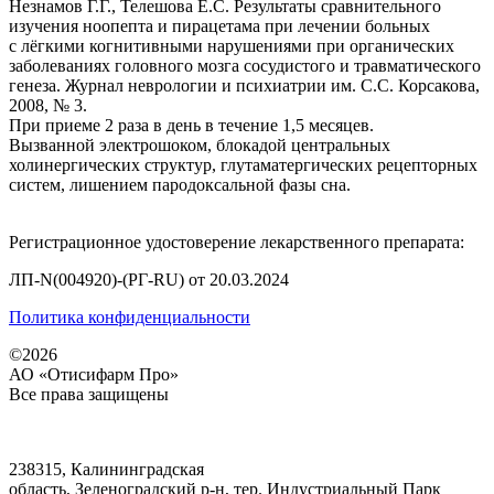
Незнамов Г.Г., Телешова Е.С. Результаты сравнительного
изучения ноопепта и пирацетама при лечении больных
с лёгкими когнитивными нарушениями при органических
заболеваниях головного мозга сосудистого и травматического
генеза. Журнал неврологии и психиатрии им. С.С. Корсакова,
2008, № 3.
При приеме 2 раза в день в течение 1,5 месяцев.
Вызванной электрошоком, блокадой центральных
холинергических структур, глутаматергических рецепторных
систем, лишением пародоксальной фазы сна.
Регистрационное удостоверение лекарственного препарата:
ЛП-N(004920)-(РГ-RU) от 20.03.2024
Политика конфиденциальности
©2026
АО «Отисифарм Про»
Все права защищены
238315, Калининградская
область, Зеленоградский р-н, тер. Индустриальный Парк