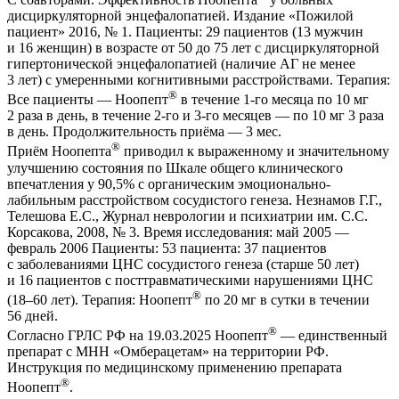
дисциркуляторной энцефалопатией. Издание «Пожилой
пациент» 2016, № 1. Пациенты: 29 пациентов (13 мужчин
и 16 женщин) в возрасте от 50 до 75 лет с дисциркуляторной
гипертонической энцефалопатией (наличие АГ не менее
3 лет) с умеренными когнитивными расстройствами. Терапия:
®
Все пациенты — Ноопепт
в течение 1-го месяца по 10 мг
2 раза в день, в течение 2-го и 3-го месяцев — по 10 мг 3 раза
в день. Продолжительность приёма — 3 мес.
®
Приём Ноопепта
приводил к выраженному и значительному
улучшению состояния по Шкале общего клинического
впечатления у 90,5% с органическим эмоционально-
лабильным расстройством сосудистого генеза. Незнамов Г.Г.,
Телешова Е.С., Журнал неврологии и психиатрии им. С.С.
Корсакова, 2008, № 3. Время исследования: май 2005 —
февраль 2006 Пациенты: 53 пациента: 37 пациентов
с заболеваниями ЦНС сосудистого генеза (старше 50 лет)
и 16 пациентов с посттравматическими нарушениями ЦНС
®
(18–60 лет). Терапия: Ноопепт
по 20 мг в сутки в течении
56 дней.
®
Согласно ГРЛС РФ на 19.03.2025 Ноопепт
— единственный
препарат с МНН «Омберацетам» на территории РФ.
Инструкция по медицинскому применению препарата
®
Ноопепт
.