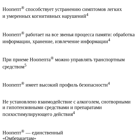
®
Ноопепт
способствует устранению симптомов легких
4
и умеренных когнитивных нарушений
®
Ноопепт
работает на все звенья процесса памяти: обработка
4
информации, хранение, извлечение информации
®
При приеме Ноопепта
можно управлять транспортным
5
средством
®
4
Ноопепт
имеет высокий профиль безопасности
Не установлено взаимодействие с алкоголем, снотворными
и гипотензивными средствами и препаратами
4
психостимулирующего действия
®
Ноопепт
— единственный
«Омберацетам»