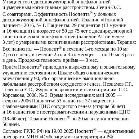
У пациентов с дисциркуляторной энцефалопатией
и умеренным когнитивным расстройством. Левин О.С.
®
С соавторами. Эффективность Ноопепта
у больных
дисциркуляторной энцефалопатией. Издание «Пожилой
пациент» 2016, № 1. Пациенты: 29 пациентов (13 мужчин
и 16 женщин) в возрасте от 50 до 75 лет с дисциркуляторной
гипертонической энцефалопатией (наличие АГ не менее
3 лет) с умеренными когнитивными расстройствами. Терапия:
®
Все пациенты — Ноопепт
в течение 1-го месяца по 10 мг
2 раза в день, в течение 2-го и 3-го месяцев — по 10 мг 3 раза
в день. Продолжительность приёма — 3 мес.
®
Приём Ноопепта
приводил к выраженному и значительному
улучшению состояния по Шкале общего клинического
впечатления у 90,5% с органическим эмоционально-
лабильным расстройством сосудистого генеза. Незнамов Г.Г.,
Телешова Е.С., Журнал неврологии и психиатрии им. С.С.
Корсакова, 2008, № 3. Время исследования: май 2005 —
февраль 2006 Пациенты: 53 пациента: 37 пациентов
с заболеваниями ЦНС сосудистого генеза (старше 50 лет)
и 16 пациентов с посттравматическими нарушениями ЦНС
®
(18–60 лет). Терапия: Ноопепт
по 20 мг в сутки в течении
56 дней.
®
Согласно ГРЛС РФ на 19.03.2025 Ноопепт
— единственный
препарат с МНН «Омберацетам» на территории РФ.