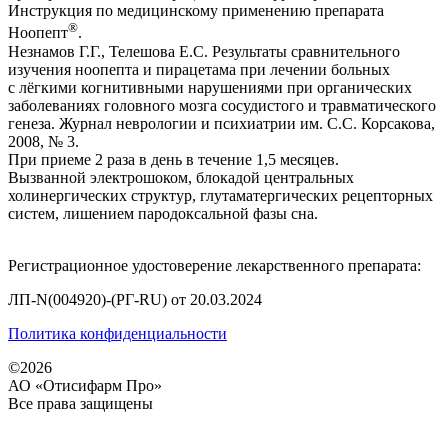
Инструкция по медицинскому применению препарата
®
Ноопепт
.
Незнамов Г.Г., Телешова Е.С. Результаты сравнительного
изучения ноопепта и пирацетама при лечении больных
с лёгкими когнитивными нарушениями при органических
заболеваниях головного мозга сосудистого и травматического
генеза. Журнал неврологии и психиатрии им. С.С. Корсакова,
2008, № 3.
При приеме 2 раза в день в течение 1,5 месяцев.
Вызванной электрошоком, блокадой центральных
холинергических структур, глутаматергических рецепторных
систем, лишением пародоксальной фазы сна.
Регистрационное удостоверение лекарственного препарата:
ЛП-N(004920)-(РГ-RU) от 20.03.2024
Политика конфиденциальности
©2026
АО «Отисифарм Про»
Все права защищены